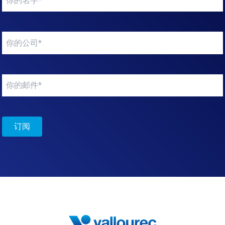
name
*
Your
company
*
Your
email
*
订阅