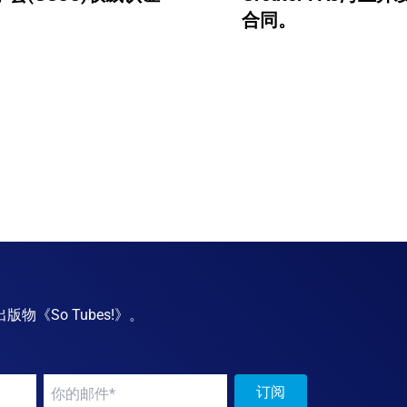
合同。
《So Tubes!》。
Your
订阅
email
*