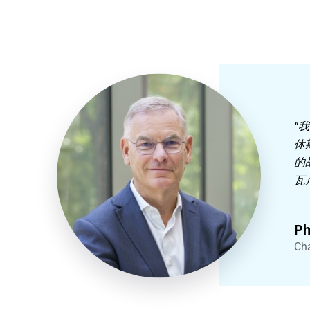
“
休
的
瓦
Ph
Cha